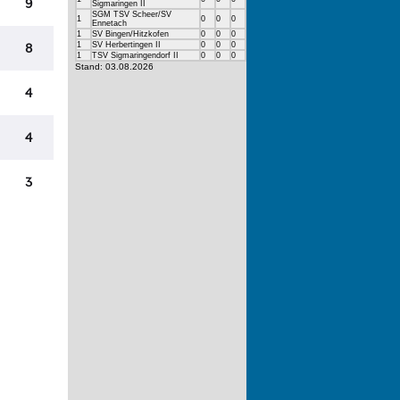
Sigmaringen II
SGM TSV Scheer/SV
1
0
0
0
Ennetach
1
SV Bingen/Hitzkofen
0
0
0
1
SV Herbertingen II
0
0
0
1
TSV Sigmaringendorf II
0
0
0
Stand: 03.08.2026