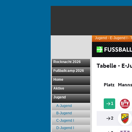
Jugend - E-Jugend I - 
Rocknacht 2026
Fußballcamp 2026
Home
Aktive
Jugend
A-Jugend
B-Jugend
C-Jugend I
D-Jugend I