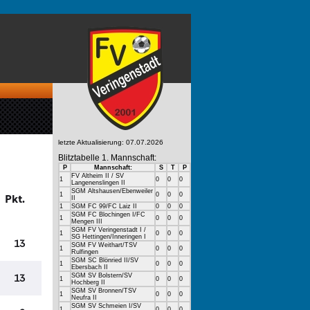
letzte Aktualisierung: 07.07.2026
Blitztabelle 1. Mannschaft:
P
Mannschaft:
S
T
P
FV Altheim II / SV
1
0
0
0
Langenenslingen II
SGM Altshausen/Ebenweiler
1
0
0
0
II
1
SGM FC 99/FC Laiz II
0
0
0
SGM FC Blochingen I/FC
1
0
0
0
Mengen III
SGM FV Veringenstadt I /
1
0
0
0
SG Hettingen/Inneringen I
SGM FV Weithart/TSV
1
0
0
0
Rulfingen
SGM SC Blönried II/SV
1
0
0
0
Ebersbach II
SGM SV Bolstern/SV
1
0
0
0
Hochberg II
SGM SV Bronnen/TSV
1
0
0
0
Neufra II
SGM SV Schmeien I/SV
1
0
0
0