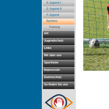
E-Jugend I
E-Jugend II
F-Jugend
Bambini
Training
AH
Jugendschutz
Links
Wir über uns
Sportheim
Impressum
Datenschutz
So finden Sie uns