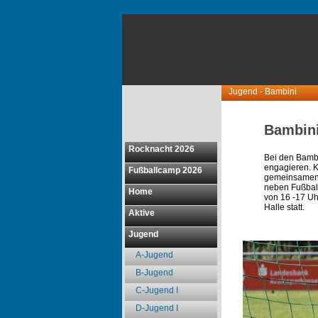
Jugend - Bambini
Bambini
Rocknacht 2026
Bei den Bambi
engagieren. 
Fußballcamp 2026
gemeinsamen B
neben Fußball
Home
von 16 -17 Uhr
Halle statt.
Aktive
Jugend
A-Jugend
B-Jugend
C-Jugend I
D-Jugend I