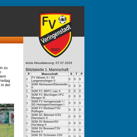
letzte Aktualisierung: 07.07.2026
in zu
Blitztabelle 1. Mannschaft:
m
P
Mannschaft:
S
T
P
dern
FV Altheim II / SV
1
0
0
0
reitag
Langenenslingen II
 in der
SGM Altshausen/Ebenweiler
1
0
0
0
II
1
SGM FC 99/FC Laiz II
0
0
0
SGM FC Blochingen I/FC
1
0
0
0
Mengen III
SGM FV Veringenstadt I /
1
0
0
0
SG Hettingen/Inneringen I
SGM FV Weithart/TSV
1
0
0
0
Rulfingen
SGM SC Blönried II/SV
1
0
0
0
Ebersbach II
SGM SV Bolstern/SV
1
0
0
0
Hochberg II
SGM SV Bronnen/TSV
1
0
0
0
Neufra II
SGM SV Schmeien I/SV
1
0
0
0