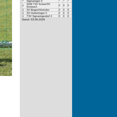
Sigmaringen II
SGM TSV Scheer/SV
1
0
0
0
Ennetach
1
SV Bingen/Hitzkofen
0
0
0
1
SV Herbertingen II
0
0
0
1
TSV Sigmaringendorf II
0
0
0
Stand: 03.08.2026