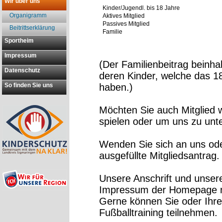
Wir über uns
Kinder/Jugendl. bis 18 Jahre
Organigramm
Aktives Mitglied
Passives Mitglied
Beitrittserklärung
Familie
Sportheim
Impressum
(Der Familienbeitrag beinhal
Datenschutz
deren Kinder, welche das 18
So finden Sie uns
haben.)
Möchten Sie auch Mitglied 
spielen oder um uns zu unt
Wenden Sie sich an uns ode
ausgefüllte Mitgliedsantrag.
Unsere Anschrift und unser
Impressum der Homepage n
Gerne können Sie oder Ihr
Fußballtraining teilnehmen.